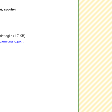
vi, sportivi
dettaglio (1.7 KB)
armignano.po.it