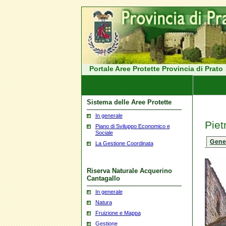
Portale Aree Protette Provincia di Prato
Sistema delle Aree Protette
In generale
Piet
Piano di Sviluppo Economico e
Sociale
Gene
La Gestione Coordinata
Riserva Naturale Acquerino
Cantagallo
In generale
Natura
Fruizione e Mappa
Gestione