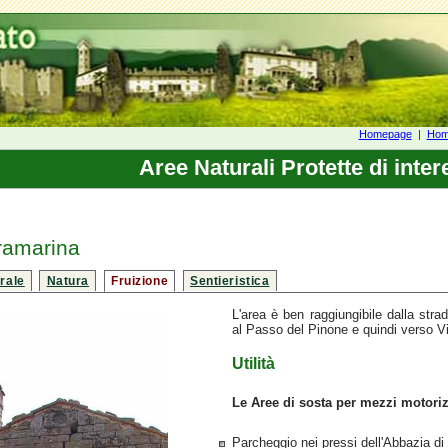
Homepage
|
Home
Aree Naturali Protette di inter
ramarina
rale
Natura
Fruizione
Sentieristica
L'area è ben raggiungibile dalla s
al Passo del Pinone e quindi verso Vi
Utilità
Le Aree di sosta per mezzi motoriz
Parcheggio nei pressi dell'Abbazia di 