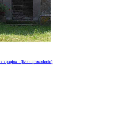
a a pagina... (livello precedente)
|