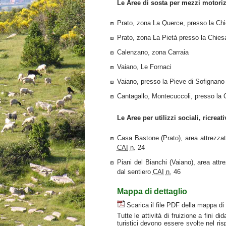
Le Aree di sosta per mezzi motoriz
Prato, zona La Querce, presso la Ch
Prato, zona La Pietà presso la Chies
Calenzano, zona Carraia
Vaiano, Le Fornaci
Vaiano, presso la Pieve di Sofignano
Cantagallo, Montecuccoli, presso la 
Le Aree per utilizzi sociali, ricreati
Casa Bastone (Prato), area attrezzat
CAI
n.
24
Piani del Bianchi (Vaiano), area attr
dal sentiero
CAI
n.
46
Mappa di dettaglio
Scarica il file PDF della mappa di 
Tutte le attività di fruizione a fini dida
turistici devono essere svolte nel ris