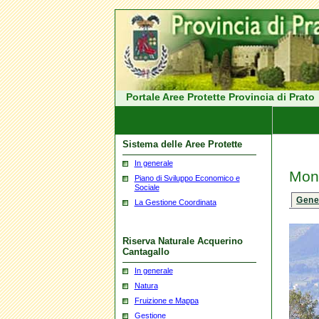
Portale Aree Protette Provincia di Prato
Sistema delle Aree Protette
In generale
Mont
Piano di Sviluppo Economico e
Sociale
Gene
La Gestione Coordinata
Riserva Naturale Acquerino
Cantagallo
In generale
Natura
Fruizione e Mappa
Gestione