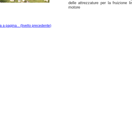
delle attrezzature per la fruizione 
motore
a a pagina... (livello precedente)
|