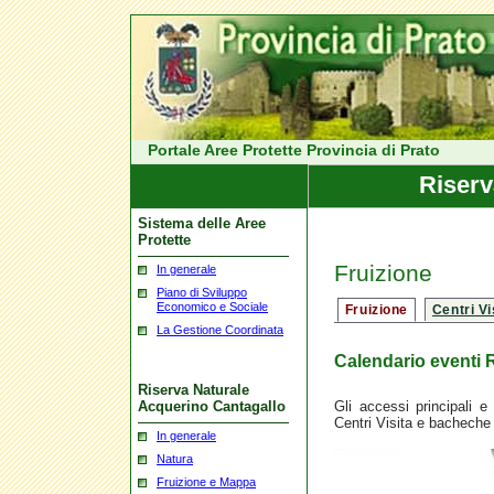
Portale Aree Protette Provincia di Prato
Riserv
Sistema delle Aree
Protette
Fruizione
In generale
Piano di Sviluppo
Economico e Sociale
Fruizione
Centri Vi
La Gestione Coordinata
Calendario eventi 
Riserva Naturale
Gli accessi principali e
Acquerino Cantagallo
Centri Visita e bacheche 
In generale
Natura
Fruizione e Mappa